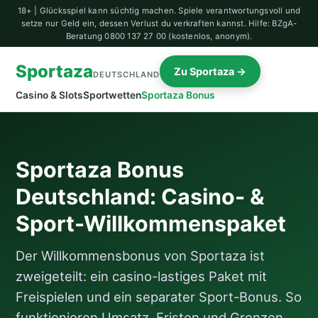
18+ | Glücksspiel kann süchtig machen. Spiele verantwortungsvoll und
setze nur Geld ein, dessen Verlust du verkraften kannst. Hilfe: BZgA-
Beratung 0800 137 27 00 (kostenlos, anonym).
Sportaza
Zu Sportaza →
DEUTSCHLAND
Casino & Slots
Sportwetten
Sportaza Bonus
Sportaza Bonus
Deutschland: Casino- &
Sport-Willkommenspaket
Der Willkommensbonus von Sportaza ist
zweigeteilt: ein casino-lastiges Paket mit
Freispielen und ein separater Sport-Bonus. So
funktionieren Umsatz, Fristen und Grenzen.