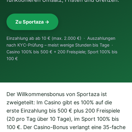
Zu Sportaza →
Einzahlung ab ab 10 € (max. 2.000 €) · Auszahlungen
nach KYC-Prüfung – meist wenige Stunden bis Tage ·
Casino 100% bis 500 € + 200 Freispiele; Sport 100% bis
100 €
Der Willkommensbonus von Sportaza ist
zweigeteilt: Im Casino gibt es 100% auf die
erste Einzahlung bis 500 € plus 200 Freispiele
(20 pro Tag über 10 Tage), im Sport 100% bis
100 €. Der Casino-Bonus verlangt eine 35-fache