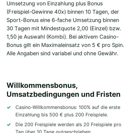
Umsetzung von Einzahlung plus Bonus
(Freispiel-Gewinne 40x) binnen 10 Tagen, der
Sport-Bonus eine 6-fache Umsetzung binnen
30 Tagen mit Mindestquote 2,00 (Einzel) bzw.
1,50 je Auswahl (Kombi). Bei aktivem Casino-
Bonus gilt ein Maximaleinsatz von 5 € pro Spin.
Alle Angaben sind variabel und ohne Gewähr.
Willkommensbonus,
Umsatzbedingungen und Fristen
Casino-Willkommensbonus: 100% auf die erste
Einzahlung bis 500 € plus 200 Freispiele.
Die 200 Freispiele werden als 20 Freispiele pro
Tag über 10 Tage gutgeschrieben.