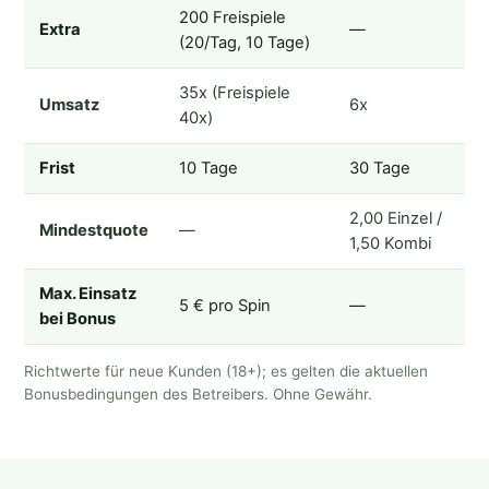
200 Freispiele
Extra
—
(20/Tag, 10 Tage)
35x (Freispiele
Umsatz
6x
40x)
Frist
10 Tage
30 Tage
2,00 Einzel /
Mindestquote
—
1,50 Kombi
Max. Einsatz
5 € pro Spin
—
bei Bonus
Richtwerte für neue Kunden (18+); es gelten die aktuellen
Bonusbedingungen des Betreibers. Ohne Gewähr.