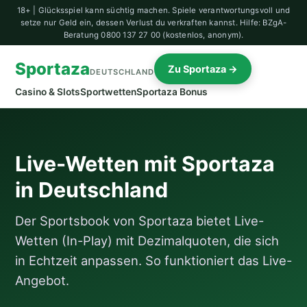
18+ | Glücksspiel kann süchtig machen. Spiele verantwortungsvoll und
setze nur Geld ein, dessen Verlust du verkraften kannst. Hilfe: BZgA-
Beratung 0800 137 27 00 (kostenlos, anonym).
Sportaza
Zu Sportaza →
DEUTSCHLAND
Casino & Slots
Sportwetten
Sportaza Bonus
Live-Wetten mit Sportaza
in Deutschland
Der Sportsbook von Sportaza bietet Live-
Wetten (In-Play) mit Dezimalquoten, die sich
in Echtzeit anpassen. So funktioniert das Live-
Angebot.